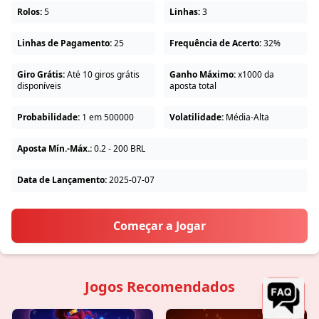
Rolos:
5
Linhas:
3
Linhas de Pagamento:
25
Frequência de Acerto:
32%
Giro Grátis:
Até 10 giros grátis
Ganho Máximo:
x1000 da
disponíveis
aposta total
Probabilidade:
1 em 500000
Volatilidade:
Média-Alta
Aposta Mín.-Máx.:
0.2 - 200 BRL
Data de Lançamento:
2025-07-07
Começar a Jogar
Jogos Recomendados