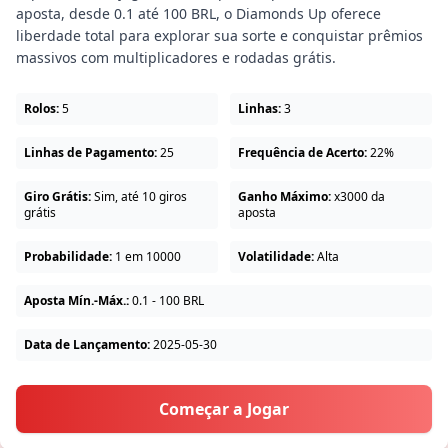
aposta, desde 0.1 até 100 BRL, o Diamonds Up oferece
liberdade total para explorar sua sorte e conquistar prêmios
massivos com multiplicadores e rodadas grátis.
Rolos:
5
Linhas:
3
Linhas de Pagamento:
25
Frequência de Acerto:
22%
Giro Grátis:
Sim, até 10 giros
Ganho Máximo:
x3000 da
grátis
aposta
Probabilidade:
1 em 10000
Volatilidade:
Alta
Aposta Mín.-Máx.:
0.1 - 100 BRL
Data de Lançamento:
2025-05-30
Começar a Jogar