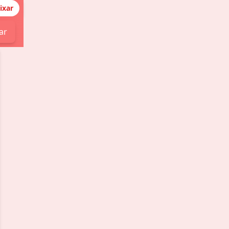
ixar
ar