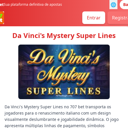
🌐
et
Ba
Sua plataforma definitiva de apostas
Entrar
Registr
Da Vinci's Mystery Super Lines
Da Vinci's Mystery Super Lines no 707 bet transporta os
jogadores para o renascimento italiano com um design
visualmente deslumbrante e jogabilidade dinâmica. O jogo
apresenta múltiplas linhas de pagamento, símbolos