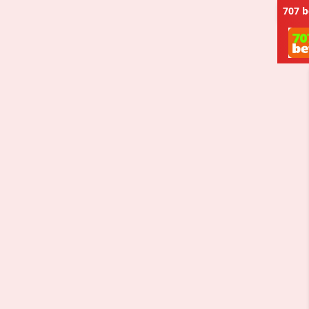
707 b