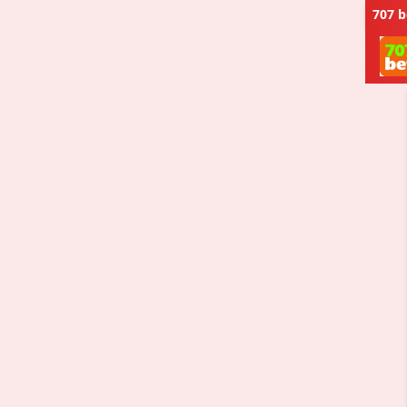
707 b