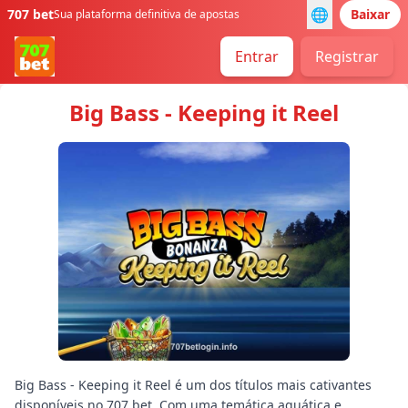
🌐
707 bet
Baixar
Sua plataforma definitiva de apostas
Entrar
Registrar
Big Bass - Keeping it Reel
Big Bass - Keeping it Reel é um dos títulos mais cativantes
disponíveis no 707 bet. Com uma temática aquática e